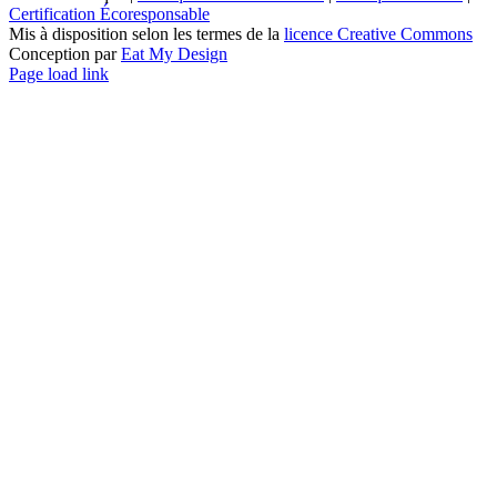
Certification Écoresponsable
Mis à disposition selon les termes de la
licence Creative Commons
Conception par
Eat My Design
Facebook
YouTube
LinkedIn
Email
Page load link
Aller
en
haut