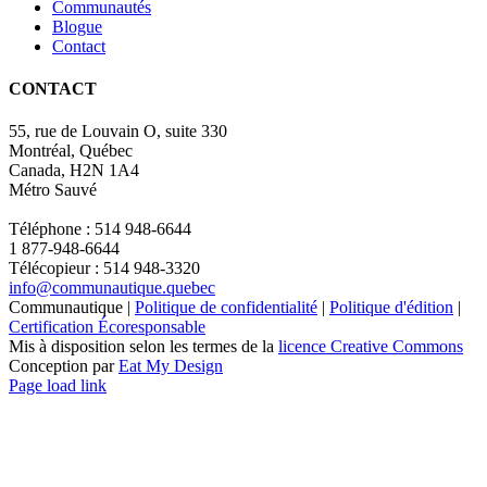
Communautés
Blogue
Contact
CONTACT
55, rue de Louvain O, suite 330
Montréal, Québec
Canada, H2N 1A4
Métro Sauvé
Téléphone : 514 948-6644
1 877-948-6644
Télécopieur : 514 948-3320
info@communautique.quebec
Communautique |
Politique de confidentialité
|
Politique d'édition
|
Certification Écoresponsable
Mis à disposition selon les termes de la
licence Creative Commons
Conception par
Eat My Design
Facebook
YouTube
LinkedIn
Email
Page load link
Aller
en
haut