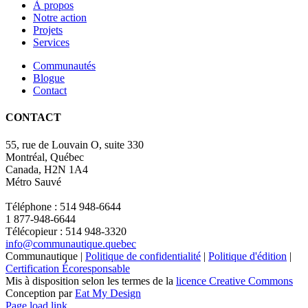
À propos
Notre action
Projets
Services
Communautés
Blogue
Contact
CONTACT
55, rue de Louvain O, suite 330
Montréal, Québec
Canada, H2N 1A4
Métro Sauvé
Téléphone : 514 948-6644
1 877-948-6644
Télécopieur : 514 948-3320
info@communautique.quebec
Communautique |
Politique de confidentialité
|
Politique d'édition
|
Certification Écoresponsable
Mis à disposition selon les termes de la
licence Creative Commons
Conception par
Eat My Design
Facebook
YouTube
LinkedIn
Email
Page load link