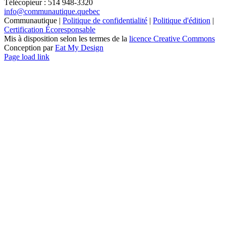
Télécopieur : 514 948-3320
info@communautique.quebec
Communautique |
Politique de confidentialité
|
Politique d'édition
|
Certification Écoresponsable
Mis à disposition selon les termes de la
licence Creative Commons
Conception par
Eat My Design
Facebook
YouTube
LinkedIn
Email
Page load link
Aller
en
haut