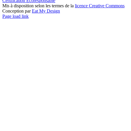
Certification Écoresponsable
Mis à disposition selon les termes de la
licence Creative Commons
Conception par
Eat My Design
Facebook
YouTube
LinkedIn
Email
Page load link
Aller
en
haut