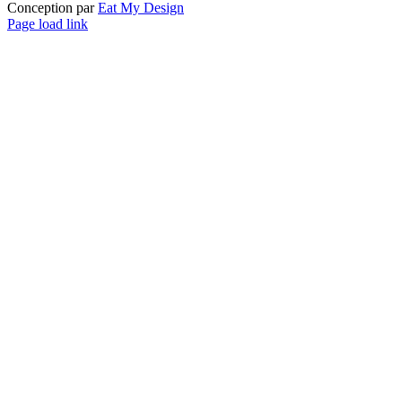
Conception par
Eat My Design
Facebook
YouTube
LinkedIn
Email
Page load link
Aller
en
haut