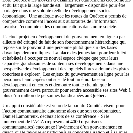
et du fait que la large bande est « largement » disponible pour être
partagée dans une volonté réelle de développement socio-
économique. Une analogie avec les routes du Québec a permis de
comprendre comment l’accès aux autoroutes de l’information
favorise l’économie et les communications dans notre société.
L’actuel projet en développement du gouvernement en ligne a par
ailleurs été critiqué du fait de son fonctionnement hiérarchique qui
repose sur le pouvoir d’une personne plutôt que sur des bases
davantage démocratiques. La place des jeunes tant pour leur intérêt
et habiletés à occuper ce nouvel espace civique que pour leurs
capacités grandissantes de soutenir ses développements dans une
perspective de développement des logiciels libres a donné des pistes
concrètes à explorer. Les enjeux du gouvernement en ligne pour les
personnes handicapées ont suscité tout un émoi face au
développement en cours et démontré tout le chemin que le
gouvernement devra parcourir pour rendre accessible ses sites Web à
plus d’un million de personnes handicapées au Québec.
Un appui considérable est venu de la part du Comité aviseur pour
l’action communautaire autonome alors que son coordonnateur,
Daniel Lamoureux, déclarait lors de sa conférence « Si le
mouvement de l’ACA (représentant 4000 organismes
communautaires) encourage l’avènement d’un gouvernement en
direct, s’il le favorise et participe à sa conceptualisation et à sa mise