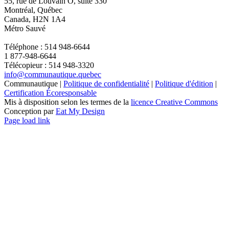
55, rue de Louvain O, suite 330
Montréal, Québec
Canada, H2N 1A4
Métro Sauvé
Téléphone : 514 948-6644
1 877-948-6644
Télécopieur : 514 948-3320
info@communautique.quebec
Communautique |
Politique de confidentialité
|
Politique d'édition
|
Certification Écoresponsable
Mis à disposition selon les termes de la
licence Creative Commons
Conception par
Eat My Design
Facebook
YouTube
LinkedIn
Email
Page load link
Aller
en
haut