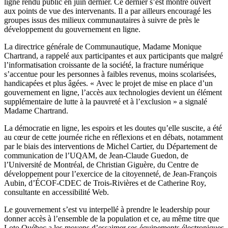
ligne rendu public en juin dernier. Ce dernier s’est montré ouvert
aux points de vue des intervenants. Il a par ailleurs encouragé les
groupes issus des milieux communautaires à suivre de près le
développement du gouvernement en ligne.
La directrice générale de Communautique, Madame Monique
Chartrand, a rappelé aux participantes et aux participants que malgré
l’informatisation croissante de la société, la fracture numérique
s’accentue pour les personnes à faibles revenus, moins scolarisées,
handicapées et plus âgées. « Avec le projet de mise en place d’un
gouvernement en ligne, l’accès aux technologies devient un élément
supplémentaire de lutte à la pauvreté et à l’exclusion » a signalé
Madame Chartrand.
La démocratie en ligne, les espoirs et les doutes qu’elle suscite, a été
au cœur de cette journée riche en réflexions et en débats, notamment
par le biais des interventions de Michel Cartier, du Département de
communication de l’UQAM, de Jean-Claude Guedon, de
l’Université de Montréal, de Christian Giguère, du Centre de
développement pour l’exercice de la citoyenneté, de Jean-François
Aubin, d’ÉCOF-CDEC de Trois-Rivières et de Catherine Roy,
consultante en accessibilité Web.
Le gouvernement s’est vu interpellé à prendre le leadership pour
donner accès à l’ensemble de la population et ce, au même titre que
Loto Québec a les moyens d’essaimer ses équipements électroniques