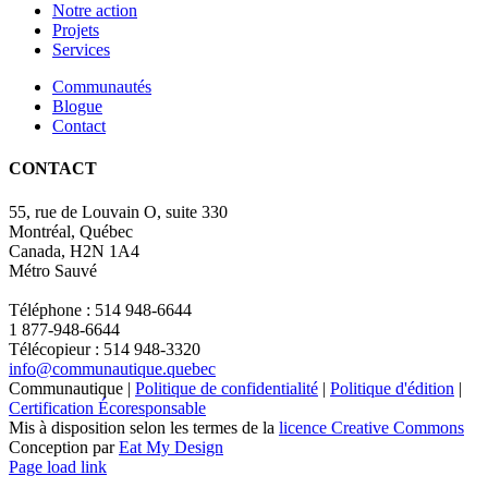
Notre action
Projets
Services
Communautés
Blogue
Contact
CONTACT
55, rue de Louvain O, suite 330
Montréal, Québec
Canada, H2N 1A4
Métro Sauvé
Téléphone : 514 948-6644
1 877-948-6644
Télécopieur : 514 948-3320
info@communautique.quebec
Communautique |
Politique de confidentialité
|
Politique d'édition
|
Certification Écoresponsable
Mis à disposition selon les termes de la
licence Creative Commons
Conception par
Eat My Design
Facebook
YouTube
LinkedIn
Email
Page load link
Aller