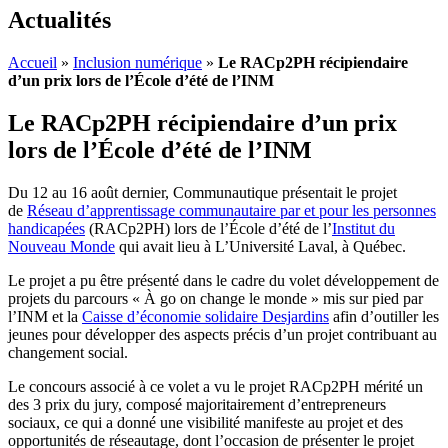
Actualités
Accueil
»
Inclusion numérique
»
Le RACp2PH récipiendaire
d’un prix lors de l’École d’été de l’INM
Le RACp2PH récipiendaire d’un prix
lors de l’École d’été de l’INM
Du 12 au 16 août dernier, Communautique présentait le projet
de
Réseau d’apprentissage communautaire par et pour les personnes
handicapées
(RACp2PH) lors de l’École d’été de l’
Institut du
Nouveau Monde
qui avait lieu à L’Université Laval, à Québec.
Le projet a pu être présenté dans le cadre du volet développement de
projets du parcours « À go on change le monde » mis sur pied par
l’INM et la
Caisse d’économie solidaire Desjardins
afin d’outiller les
jeunes pour développer des aspects précis d’un projet contribuant au
changement social.
Le concours associé à ce volet a vu le projet RACp2PH mérité un
des 3 prix du jury, composé majoritairement d’entrepreneurs
sociaux, ce qui a donné une visibilité manifeste au projet et des
opportunités de réseautage, dont l’occasion de présenter le projet