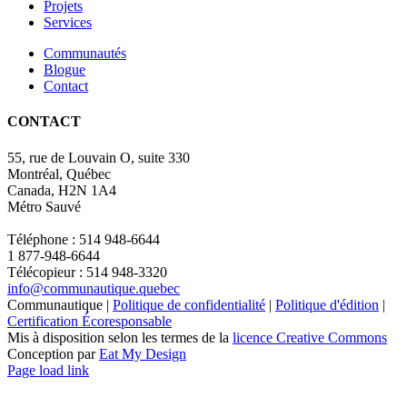
Projets
Services
Communautés
Blogue
Contact
CONTACT
55, rue de Louvain O, suite 330
Montréal, Québec
Canada, H2N 1A4
Métro Sauvé
Téléphone : 514 948-6644
1 877-948-6644
Télécopieur : 514 948-3320
info@communautique.quebec
Communautique |
Politique de confidentialité
|
Politique d'édition
|
Certification Écoresponsable
Mis à disposition selon les termes de la
licence Creative Commons
Conception par
Eat My Design
Facebook
YouTube
LinkedIn
Email
Page load link
Aller
en