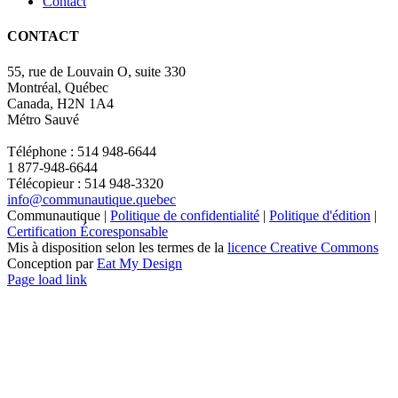
Contact
CONTACT
55, rue de Louvain O, suite 330
Montréal, Québec
Canada, H2N 1A4
Métro Sauvé
Téléphone : 514 948-6644
1 877-948-6644
Télécopieur : 514 948-3320
info@communautique.quebec
Communautique |
Politique de confidentialité
|
Politique d'édition
|
Certification Écoresponsable
Mis à disposition selon les termes de la
licence Creative Commons
Conception par
Eat My Design
Facebook
YouTube
LinkedIn
Email
Page load link
Aller
en
haut