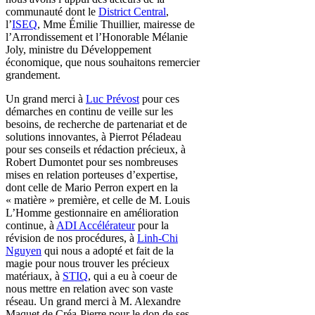
communauté dont le
District Central
,
l’
ISEQ
, Mme Émilie Thuillier, mairesse de
l’Arrondissement et l’Honorable Mélanie
Joly, ministre du Développement
économique, que nous souhaitons remercier
grandement.
Un grand merci à
Luc Prévost
pour ces
démarches en continu de veille sur les
besoins, de recherche de partenariat et de
solutions innovantes, à Pierrot Péladeau
pour ses conseils et rédaction précieux, à
Robert Dumontet pour ses nombreuses
mises en relation porteuses d’expertise,
dont celle de Mario Perron expert en la
« matière » première, et celle de M. Louis
L’Homme gestionnaire en amélioration
continue, à
ADI Accélérateur
pour la
révision de nos procédures, à
Linh-Chi
Nguyen
qui nous a adopté et fait de la
magie pour nous trouver les précieux
matériaux, à
STIQ
, qui a eu à coeur de
nous mettre en relation avec son vaste
réseau. Un grand merci à M. Alexandre
Maquet de Créa-Pierre pour le don de ses