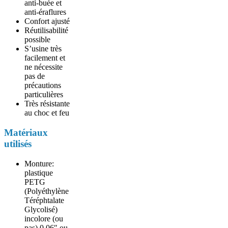
anti-buée et
anti-éraflures
Confort ajusté
Réutilisabilité
possible
S’usine très
facilement et
ne nécessite
pas de
précautions
particulières
Très résistante
au choc et feu
Matériaux
utilisés
Monture:
plastique
PETG
(Polyéthylène
Téréphtalate
Glycolisé)
incolore (ou
pas) 0.06″ ou