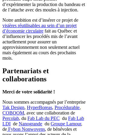
d’expérimenter la production du bandeau et
de l’attache avec des moules à injection.
Notre ambition est d’i
nsérer ce projet de
visières réutilisables au sein d’un projet
d’économie circulaire
fait au Québec et
d’influencer les procédés mis de l’avant
actuellement pour assurer un
approvisionnement non seulement actuel
mais également au cours des prochains
mois.
Partenariats et
collaborations
Merci de votre solidarité !
Nous sommes accompagnés par l’entreprise
Tak Design
,
HyperBoreas
,
Procédurable
,
COBOOM
, avec une collaboration de
Percolab
, du
Fab Lab du PEC
du
Fab Lab
LDI
de
Nanogrande
du
Groupe Lamour
,
de
Fybon Nonwovens
, de bénévoles et
nous avons l’appui des acteurs de la