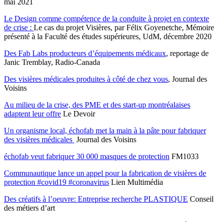
mai 2021
Le Design comme compétence de la conduite à projet en contexte
de crise
:
Le cas du projet Visières, par Félix Goyenetche, Mémoire
présenté à la Faculté des études supérieures, UdM, décembre 2020
Des Fab Labs producteurs d’équipements médicaux
, reportage de
Janic Tremblay, Radio-Canada
Des visières médicales produites à côté de chez vous
, Journal des
Voisins
Au milieu de la crise, des PME et des start-up montréalaises
adaptent leur offre
Le Devoir
Un organisme local, échofab met la main à la pâte pour fabriquer
des visières médicales
Journal des Voisins
échofab veut fabriquer 30 000 masques de protection
FM1033
Communautique lance un appel pour la fabrication de visières de
protection #covid19 #coronavirus
Lien Multimédia
Des créatifs à l’oeuvre: Entreprise recherche PLASTIQUE
Conseil
des métiers d’art