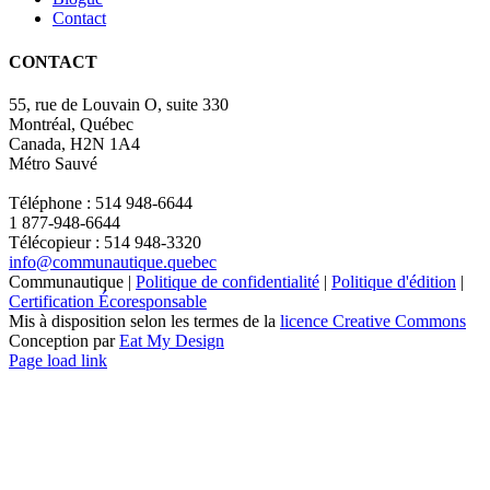
Contact
CONTACT
55, rue de Louvain O, suite 330
Montréal, Québec
Canada, H2N 1A4
Métro Sauvé
Téléphone : 514 948-6644
1 877-948-6644
Télécopieur : 514 948-3320
info@communautique.quebec
Communautique |
Politique de confidentialité
|
Politique d'édition
|
Certification Écoresponsable
Mis à disposition selon les termes de la
licence Creative Commons
Conception par
Eat My Design
Facebook
YouTube
LinkedIn
Email
Page load link
Aller
en
haut