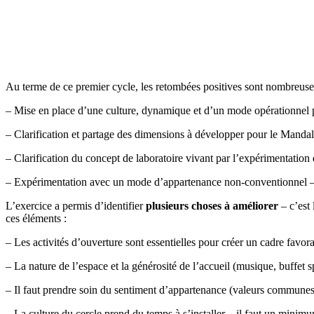
Au terme de ce premier cycle, les retombées positives sont nombreuse
– Mise en place d’une culture, dynamique et d’un mode opérationnel
– Clarification et partage des dimensions à développer pour le Mandal
– Clarification du concept de laboratoire vivant par l’expérimentation 
– Expérimentation avec un mode d’appartenance non-conventionnel – 
L’exercice a permis d’identifier
plusieurs choses à améliorer
– c’est 
ces éléments :
– Les activités d’ouverture sont essentielles pour créer un cadre favor
– La nature de l’espace et la générosité de l’accueil (musique, buffet s
– Il faut prendre soin du sentiment d’appartenance (valeurs communes)
– La culture du cercle prend du temps à s’installer – il faut un minim