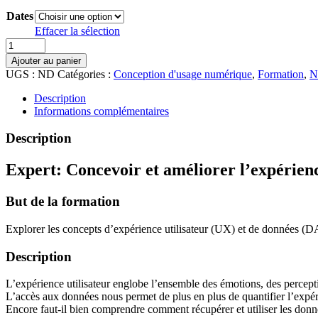
Dates
Effacer la sélection
quantité
de
Ajouter au panier
Expert:
UGS :
ND
Catégories :
Conception d'usage numérique
,
Formation
,
N
Concevoir
et
Description
améliorer
Informations complémentaires
l'expérience
utilisateur
Description
grâce
aux
Expert: Concevoir et améliorer l’expérienc
données
But de la formation
Explorer les concepts d’expérience utilisateur (UX) et de données (
Description
L’expérience utilisateur englobe l’ensemble des émotions, des percepti
L’accès aux données nous permet de plus en plus de quantifier l’expérie
Encore faut-il bien comprendre comment récupérer et utiliser les donné