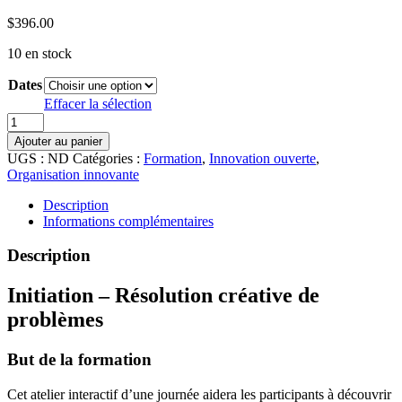
$
396.00
10 en stock
Dates
Effacer la sélection
quantité
de
Ajouter au panier
Initiation:
UGS :
ND
Catégories :
Formation
,
Innovation ouverte
,
Résolution
Organisation innovante
créative
de
Description
problèmes
Informations complémentaires
Description
Initiation – Résolution créative de
problèmes
But de la formation
Cet atelier interactif d’une journée aidera les participants à découvrir