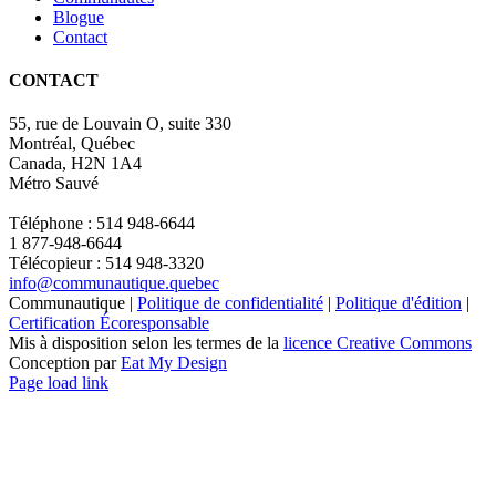
Blogue
Contact
CONTACT
55, rue de Louvain O, suite 330
Montréal, Québec
Canada, H2N 1A4
Métro Sauvé
Téléphone : 514 948-6644
1 877-948-6644
Télécopieur : 514 948-3320
info@communautique.quebec
Communautique |
Politique de confidentialité
|
Politique d'édition
|
Certification Écoresponsable
Mis à disposition selon les termes de la
licence Creative Commons
Conception par
Eat My Design
Facebook
YouTube
LinkedIn
Email
Page load link
Aller
en
haut