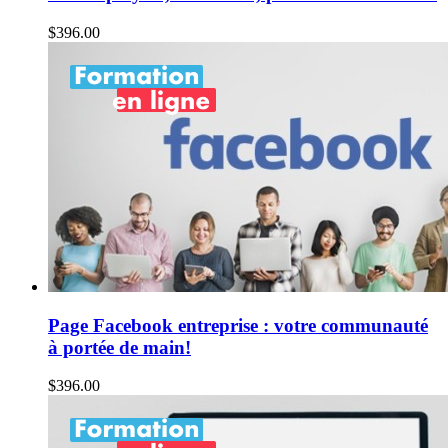
$
396.00
Page Facebook entreprise : votre communauté
à portée de main!
$
396.00