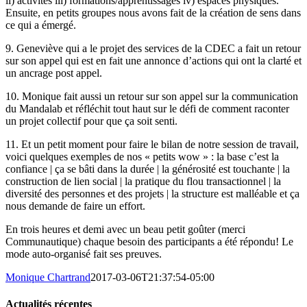
ii) activités iii) formations/apprentissages iv) espaces physiques.
Ensuite, en petits groupes nous avons fait de la création de sens dans
ce qui a émergé.
9. Geneviève qui a le projet des services de la CDEC a fait un retour
sur son appel qui est en fait une annonce d’actions qui ont la clarté et
un ancrage post appel.
10. Monique fait aussi un retour sur son appel sur la communication
du Mandalab et réfléchit tout haut sur le défi de comment raconter
un projet collectif pour que ça soit senti.
11. Et un petit moment pour faire le bilan de notre session de travail,
voici quelques exemples de nos « petits wow » : la base c’est la
confiance | ça se bâti dans la durée | la générosité est touchante | la
construction de lien social | la pratique du flou transactionnel | la
diversité des personnes et des projets | la structure est malléable et ça
nous demande de faire un effort.
En trois heures et demi avec un beau petit goûter (merci
Communautique) chaque besoin des participants a été répondu! Le
mode auto-organisé fait ses preuves.
Monique Chartrand
2017-03-06T21:37:54-05:00
Actualités récentes