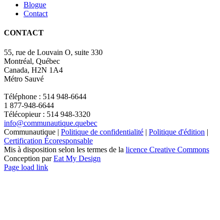
Blogue
Contact
CONTACT
55, rue de Louvain O, suite 330
Montréal, Québec
Canada, H2N 1A4
Métro Sauvé
Téléphone : 514 948-6644
1 877-948-6644
Télécopieur : 514 948-3320
info@communautique.quebec
Communautique |
Politique de confidentialité
|
Politique d'édition
|
Certification Écoresponsable
Mis à disposition selon les termes de la
licence Creative Commons
Conception par
Eat My Design
Facebook
YouTube
LinkedIn
Email
Page load link
Aller
en
haut