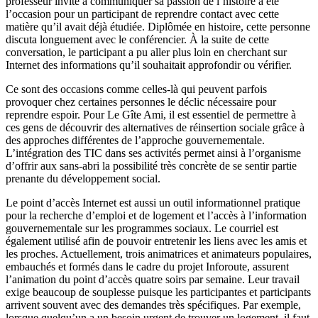
professeur invité à communiquer sa passion de l’histoire a été
l’occasion pour un participant de reprendre contact avec cette
matière qu’il avait déjà étudiée. Diplômée en histoire, cette personne
discuta longuement avec le conférencier. À la suite de cette
conversation, le participant a pu aller plus loin en cherchant sur
Internet des informations qu’il souhaitait approfondir ou vérifier.
Ce sont des occasions comme celles-là qui peuvent parfois
provoquer chez certaines personnes le déclic nécessaire pour
reprendre espoir. Pour Le Gîte Ami, il est essentiel de permettre à
ces gens de découvrir des alternatives de réinsertion sociale grâce à
des approches différentes de l’approche gouvernementale.
L’intégration des TIC dans ses activités permet ainsi à l’organisme
d’offrir aux sans-abri la possibilité très concrète de se sentir partie
prenante du développement social.
Le point d’accès Internet est aussi un outil informationnel pratique
pour la recherche d’emploi et de logement et l’accès à l’information
gouvernementale sur les programmes sociaux. Le courriel est
également utilisé afin de pouvoir entretenir les liens avec les amis et
les proches. Actuellement, trois animatrices et animateurs populaires,
embauchés et formés dans le cadre du projet Inforoute, assurent
l’animation du point d’accès quatre soirs par semaine. Leur travail
exige beaucoup de souplesse puisque les participantes et participants
arrivent souvent avec des demandes très spécifiques. Par exemple,
lorsque quelqu’un a un besoin urgent de trouver un logement, il faut