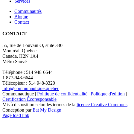
Services
Communautés
Blogue
Contact
CONTACT
55, rue de Louvain O, suite 330
Montréal, Québec
Canada, H2N 1A4
Métro Sauvé
Téléphone : 514 948-6644
1 877-948-6644
Télécopieur : 514 948-3320
info@communautique.quebec
Communautique |
Politique de confidentialité
|
Politique d'édition
|
Certification Écoresponsable
Mis à disposition selon les termes de la
licence Creative Commons
Conception par
Eat My Design
Facebook
YouTube
LinkedIn
Email
Page load link
Aller
en
haut