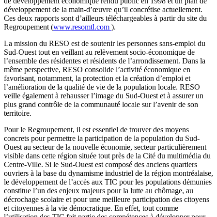
de développement économique rendu public en 1998 et un plan de
développement de la main-d’œuvre qu’il concrétise actuellement.
Ces deux rapports sont d’ailleurs téléchargeables à partir du site du
Regroupement (
www.resomtl.com
).
La mission du RESO est de soutenir les personnes sans-emploi du
Sud-Ouest tout en veillant au relèvement socio-économique de
l’ensemble des résidentes et résidents de l’arrondissement. Dans la
même perspective, RESO consolide l’activité économique en
favorisant, notamment, la protection et la création d’emploi et
l’amélioration de la qualité de vie de la population locale. RESO
veille également à rehausser l’image du Sud-Ouest et à assurer un
plus grand contrôle de la communauté locale sur l’avenir de son
territoire.
Pour le Regroupement, il est essentiel de trouver des moyens
concrets pour permettre la participation de la population du Sud-
Ouest au secteur de la nouvelle économie, secteur particulièrement
visible dans cette région située tout près de la Cité du multimédia du
Centre-Ville. Si le Sud-Ouest est composé des anciens quartiers
ouvriers à la base du dynamisme industriel de la région montréalaise,
le développement de l’accès aux TIC pour les populations démunies
constitue l’un des enjeux majeurs pour la lutte au chômage, au
décrochage scolaire et pour une meilleure participation des citoyens
et citoyennes à la vie démocratique. En effet, tout comme
l’utilisation des TIC fait partie des compétences à développer pour