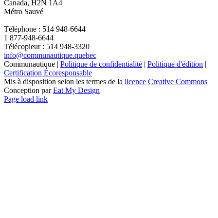
Canada, H2N 1A4
Métro Sauvé
Téléphone : 514 948-6644
1 877-948-6644
Télécopieur : 514 948-3320
info@communautique.quebec
Communautique |
Politique de confidentialité
|
Politique d'édition
|
Certification Écoresponsable
Mis à disposition selon les termes de la
licence Creative Commons
Conception par
Eat My Design
Facebook
YouTube
LinkedIn
Email
Page load link
Aller
en
haut