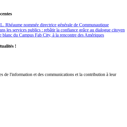
écentes
 L. Rhéaume nommée directrice générale de Communautique
ns les services publics : rebâtir la confiance grâce au dialogue citoyen
re blanc du Campus Fab City, à la rencontre des Amériques
tualités !
es de l'information et des communications et la contribution à leur