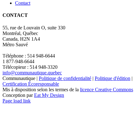
Contact
CONTACT
55, rue de Louvain O, suite 330
Montréal, Québec
Canada, H2N 1A4
Métro Sauvé
Téléphone : 514 948-6644
1 877-948-6644
Télécopieur : 514 948-3320
info@communautique.quebec
Communautique |
Politique de confidentialité
|
Politique d'édition
|
Certification Écoresponsable
Mis à disposition selon les termes de la
licence Creative Commons
Conception par
Eat My Design
Facebook
YouTube
LinkedIn
Email
Page load link
Aller
en
haut