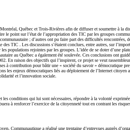
Montréal, Québec et Trois-Rivières afin de diffuser et soumettre à la di
re le point sur l’état de l’appropriation des TIC par les groupes commu
communautaire ; d’autres ont pu faire part des difficultés rencontrées, d
des TIC . Les discussions s’étaient conclues, entre autres, sur l’import
r les populations rejointes par les groupes. L’idée de se doter d’une pla
nautaire au Québec a également été soulevée. Ces conclusions ont guid
. En raison des objectifs qui l’inspirent, ce projet se veut rassembleur
ises à contribution pour bâtir une « société du savoir » démocratique pren
ns les enjeux démocratiques liés au déploiement de l’Internet citoyen 
olidarité et l’innovation sociale.
t les conditions qui lui sont nécessaires, répondre à la volonté exprimée
uera à renforcer l’exercice de la citoyenneté tout en contrant les risque
citoyen, Communautique a réalisé une trentaine d’entrevues auprès d’or