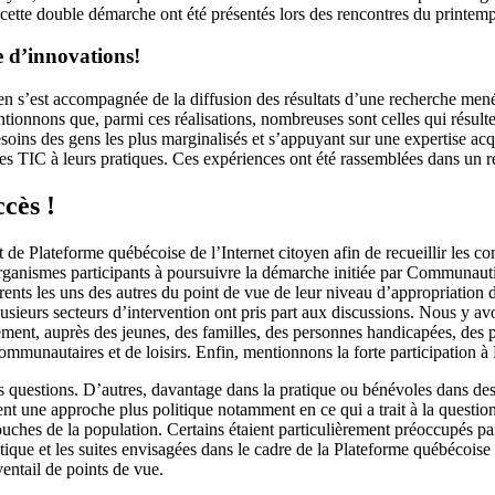
de cette double démarche ont été présentés lors des rencontres du printe
 d’innovations!
yen s’est accompagnée de la diffusion des résultats d’une recherche mené
tionnons que, parmi ces réalisations, nombreuses sont celles qui résult
soins des gens les plus marginalisés et s’appuyant sur une expertise acq
s TIC à leurs pratiques. Ces expériences ont été rassemblées dans un recu
cès !
et de Plateforme québécoise de l’Internet citoyen afin de recueillir les 
 organismes participants à poursuivre la démarche initiée par Communauti
rents les uns des autres du point de vue de leur niveau d’appropriation 
ieurs secteurs d’intervention ont pris part aux discussions. Nous y avo
ment, auprès des jeunes, des familles, des personnes handicapées, des p
ommunautaires et de loisirs. Enfin, mentionnons la forte participation
ces questions. D’autres, davantage dans la pratique ou bénévoles dans d
ient une approche plus politique notamment en ce qui a trait à la questio
couches de la population. Certains étaient particulièrement préoccupés par
ue et les suites envisagées dans le cadre de la Plateforme québécoise de
entail de points de vue.