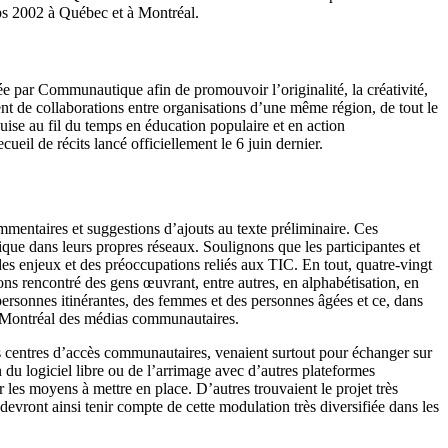
mps 2002 à Québec et à Montréal.
e par Communautique afin de promouvoir l’originalité, la créativité,
ent de collaborations entre organisations d’une même région, de tout le
uise au fil du temps en éducation populaire et en action
eil de récits lancé officiellement le 6 juin dernier.
commentaires et suggestions d’ajouts au texte préliminaire. Ces
que dans leurs propres réseaux. Soulignons que les participantes et
des enjeux et des préoccupations reliés aux TIC. En tout, quatre-vingt
ns rencontré des gens œuvrant, entre autres, en alphabétisation, en
ersonnes itinérantes, des femmes et des personnes âgées et ce, dans
 à Montréal des médias communautaires.
es centres d’accès communautaires, venaient surtout pour échanger sur
n du logiciel libre ou de l’arrimage avec d’autres plateformes
 les moyens à mettre en place. D’autres trouvaient le projet très
vront ainsi tenir compte de cette modulation très diversifiée dans les