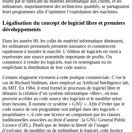
fourni par le fabricant du matériel informatique aux clients, et les
utilisateurs, majoritairement des techniciens qualifiés, se partageaient
leurs programmes afin d’optimiser l’exploitation des machines.
Légalisation du concept de logiciel libre et premiers
développements
Dans les années 80, les coûts du matériel informatique diminuent,
les ordinateurs personnels prennent naissance et commencent
rapidement à inonder le marché. L’édition de logiciels en vient à
représenter une source potentielle importante de profits. On
commence à vendre les logiciels, tout en restreignant ou en
empêchant la distribution de leur code source.
Certains réagissent vivement à cette pratique commerciale. C’est le
cas de Richard Stallman, alors employé au
Artificial Intelligence lab
,
du MIT. En 1984, il rend formel le processus de logiciel libre et
démarre la création d’un système informatique «libre», où tous
peuvent accéder au code source des logiciels et le modifier selon
leurs besoins. Il nomme ce système « GNU ». Afin d’éviter que le
code source de son programme soit intégré dans des logiciels «
propriétaires », il crée une licence ne comportant pas les clauses
traditionnelles associées au droit d’auteur : la GNU
General Public
Licence
(GPL). Plutôt que de limiter la liberté de l’usager
d’exécuter, de modifier ou de redistribuer le logiciel, cette licence