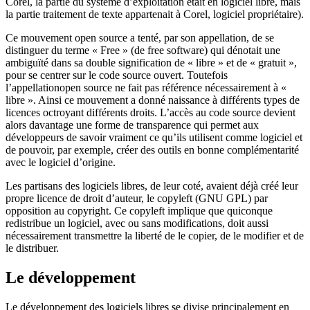
Corel, la partie du système d’exploitation était en logiciel libre, mais
la partie traitement de texte appartenait à Corel, logiciel propriétaire).
Ce mouvement open source a tenté, par son appellation, de se
distinguer du terme «
Free
» (de
free software
) qui dénotait une
ambiguïté dans sa double signification de « libre » et de « gratuit »,
pour se centrer sur le code source ouvert. Toutefois
l’appellation
open source
ne fait pas référence nécessairement à «
libre ». Ainsi ce mouvement a donné naissance à différents types de
licences octroyant différents droits. L’accès au code source devient
alors davantage une forme de transparence qui permet aux
développeurs de savoir vraiment ce qu’ils utilisent comme logiciel et
de pouvoir, par exemple, créer des outils en bonne complémentarité
avec le logiciel d’origine.
Les partisans des logiciels libres, de leur coté, avaient déjà créé leur
propre licence de droit d’auteur, le
copyleft
(GNU GPL) par
opposition au
copyright
. Ce
copyleft
implique que quiconque
redistribue un logiciel, avec ou sans modifications, doit aussi
nécessairement transmettre la liberté de le copier, de le modifier et de
le distribuer.
Le développement
Le développement des logiciels libres se divise principalement en