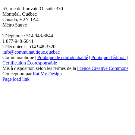
55, rue de Louvain O, suite 330
Montréal, Québec
Canada, H2N 1A4
Métro Sauvé
Téléphone : 514 948-6644
1 877-948-6644
Télécopieur : 514 948-3320
info@communautique.quebec
Communautique |
Politique de confidentialité
|
Politique d'édition
|
Certification Écoresponsable
Mis à disposition selon les termes de la
licence Creative Commons
Conception par
Eat My Design
Facebook
YouTube
LinkedIn
Email
Page load link
Aller
en
haut