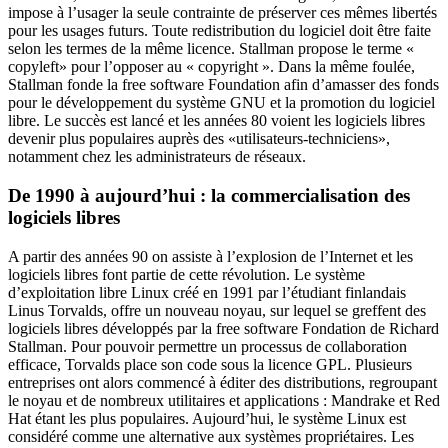
impose à l’usager la seule contrainte de préserver ces mêmes libertés
pour les usages futurs. Toute redistribution du logiciel doit être faite
selon les termes de la même licence. Stallman propose le terme «
copyleft
» pour l’opposer au «
copyright
». Dans la même foulée,
Stallman fonde la
free software Foundation
afin d’amasser des fonds
pour le développement du système GNU et la promotion du logiciel
libre. Le succès est lancé et les années 80 voient les logiciels libres
devenir plus populaires auprès des «utilisateurs-techniciens»,
notamment chez les administrateurs de réseaux.
De 1990 à aujourd’hui : la commercialisation des
logiciels libres
A partir des années 90 on assiste à l’explosion de l’Internet et les
logiciels libres font partie de cette révolution. Le système
d’exploitation libre Linux créé en 1991 par l’étudiant finlandais
Linus Torvalds, offre un nouveau noyau, sur lequel se greffent des
logiciels libres développés par la
free software Fondation
de Richard
Stallman. Pour pouvoir permettre un processus de collaboration
efficace, Torvalds place son code sous la licence GPL. Plusieurs
entreprises ont alors commencé à éditer des distributions, regroupant
le noyau et de nombreux utilitaires et applications : Mandrake et
Red
Hat
étant les plus populaires. Aujourd’hui, le système Linux est
considéré comme une alternative aux systèmes propriétaires. Les