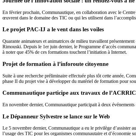
Journée de l’Innovation sociale : un rendez-vous à n
En février prochain, Communautique, en collaboration avec le Centre S
œuvrent dans le domaine des TIC ou qui les utilisent dans l’accompli
Le projet PAC-IJ a le vent dans les voiles
Quarante animateurs et animatrices de milieu travaillent présentemen
Rimouski. Depuis le 1er juin dernier, le Programme d’accès communautai
à noter que 45% de ces formations touchent l’initiation à Internet.
Projet de formation à l’inforoute citoyenne
Suite à une recherche préliminaire effectuée plus tôt cette année, Com
phase II du projet vise à développer du matériel de formation pour sout
Communautique participe aux travaux de l’ACRRIC
En novembre dernier, Communautique participait à deux événements o
Le Dépanneur Sylvestre se lance sur le Web
Le 5 novembre dernier, Communautique a eu le privilège d’assister au
l’usage des TIC pour les organismes communautaire et d’économie so