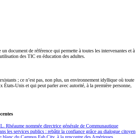
re un document de référence qui permette à toutes les intervenantes et à
’utilisation des TIC en éducation des adultes.
istants ; ce n’est pas, non plus, un environnement idyllique où toute
ux États-Unis et qui peut parler avec autorité, à la première personne,
écentes
 L. Rhéaume nommée directrice générale de Communautique
ns les services publics : rebâtir la confiance grâce au dialogue citoyen
re blanc du Campus Fab City, à la rencontre des Amériques