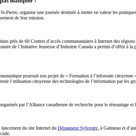
e pas manquer !
t-Pierre, organise une journée destinée à mettre en valeur les pratiqu
ssement de leur mission.
t dans près de 60 Centres d’accès communautaires à Internet des région
re de l’Initiative Jeunesse d’Industrie Canada a permis d’offrir à la po
munautique poursuit son projet de « Formation à l’inforoute citoyenne »,
enir l’utilisation citoyenne des technologies de l’information par les g
rganisés par l’Alliance canadienne de recherche pour le réseautage e
 lancement du site Internet du
Dépanneur Sylvestre
, à Gatineau et d’an
ciale.