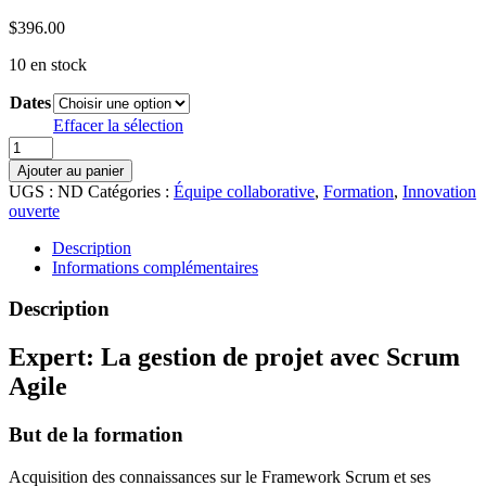
$
396.00
10 en stock
Dates
Effacer la sélection
quantité
de
Ajouter au panier
Expert:
UGS :
ND
Catégories :
Équipe collaborative
,
Formation
,
Innovation
La
ouverte
gestion
de
Description
projet
Informations complémentaires
avec
Scrum
Description
Agile
Expert: La gestion de projet avec Scrum
Agile
But de la formation
Acquisition des connaissances sur le Framework Scrum et ses