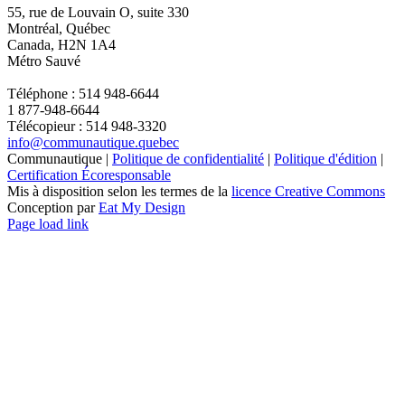
55, rue de Louvain O, suite 330
Montréal, Québec
Canada, H2N 1A4
Métro Sauvé
Téléphone : 514 948-6644
1 877-948-6644
Télécopieur : 514 948-3320
info@communautique.quebec
Communautique |
Politique de confidentialité
|
Politique d'édition
|
Certification Écoresponsable
Mis à disposition selon les termes de la
licence Creative Commons
Conception par
Eat My Design
Facebook
YouTube
LinkedIn
Email
Page load link
Aller
en
haut