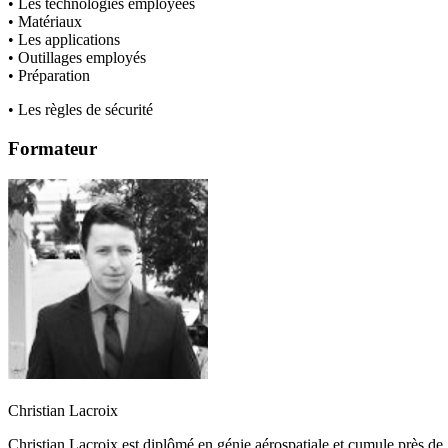
• Les technologies employées
• Matériaux
• Les applications
• Outillages employés
• Préparation
• Les règles de sécurité
Formateur
Christian Lacroix
Christian Lacroix est diplômé en génie aérospatiale et cumule près de 