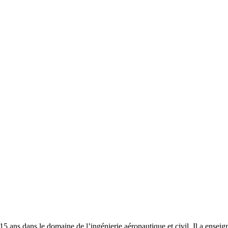
15 ans dans le domaine de l’ingénierie aéronautique et civil. Il a ensei