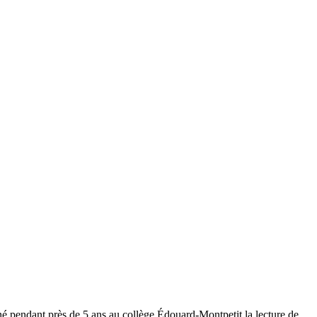
gné pendant près de 5 ans au collège Édouard-Montpetit la lecture de