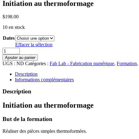
Initiation au thermoformage
$
198.00
10 en stock
Dates
Effacer la sélection
quantité
de
Ajouter au panier
Initiation
UGS :
ND
Catégories :
Fab Lab - Fabrication numérique
,
Formation
au
thermoformage
Description
Informations complémentaires
Description
Initiation au thermoformage
But de la formation
Réaliser des pièces simples thermoformées.