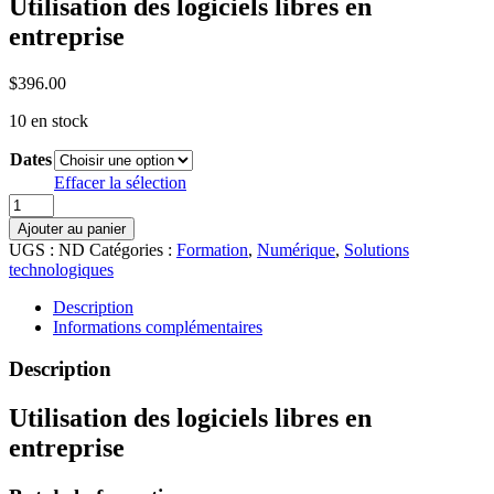
Utilisation des logiciels libres en
entreprise
$
396.00
10 en stock
Dates
Effacer la sélection
quantité
de
Ajouter au panier
Utilisation
UGS :
ND
Catégories :
Formation
,
Numérique
,
Solutions
des
technologiques
logiciels
libres
Description
en
Informations complémentaires
entreprise
Description
Utilisation des logiciels libres en
entreprise