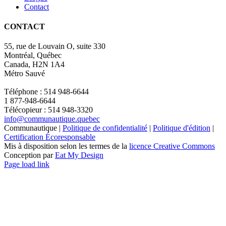
Contact
CONTACT
55, rue de Louvain O, suite 330
Montréal, Québec
Canada, H2N 1A4
Métro Sauvé
Téléphone : 514 948-6644
1 877-948-6644
Télécopieur : 514 948-3320
info@communautique.quebec
Communautique |
Politique de confidentialité
|
Politique d'édition
|
Certification Écoresponsable
Mis à disposition selon les termes de la
licence Creative Commons
Conception par
Eat My Design
Facebook
YouTube
LinkedIn
Email
Page load link
Aller
en
haut