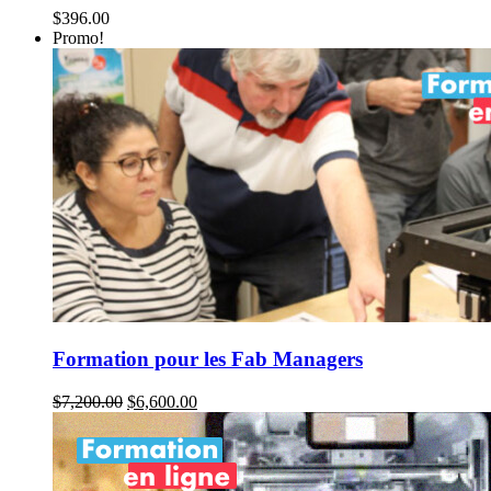
$
396.00
Promo!
Formation pour les Fab Managers
Le
Le
$
7,200.00
$
6,600.00
prix
prix
initial
actuel
était :
est :
$7,200.00.
$6,600.00.