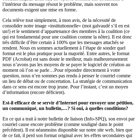
l’intérieur du message résout le problème, mais souvent nos
documents exigent une mise en forme.
Cela relève tout simplement, à mon avis, de la nécessité de
consolider notre image «institutionnelle» (mot galvaudé s’il en est
un!) et le sentiment d’appartenance des membres à la coalition (ce
qui est fondamental pour une coalition comme la nôtre). Il est donc
très difficile d’être certain à 100% que les messages attachés se
rendent. Nous en sommes actuellement à l’étape de sonder quel
format est le plus pratique pour la majorité. Entre autres, le format
PDF (Acrobat) est sans doute le meilleur, mais malheureusement
nous n’avons pas les moyens de se payer le logiciel de création au
moment où l’on se parle…Pour répondre directement à votre
question, nous n’en sommes pas rendu à penser le courriel comme
un lieu de débat ou de concertation. La stratégie de communication
dans ce sens est encore trop jeune. Pour l’instant, c’est un moyen
d’information (encore déficient).
Est-il efficace de se servir d’Internet pour envoyer une pétition,
un communiqué, un bulletin,…? Si oui, à quelles conditions?
En ce qui a trait à notre bulletin de liaison (Info-SPQ), son envoi par
courriel cause encore problème (comme souligné dans le point
précédent). Il est néanmoins disponible sur notre site web, bien que
de ce fait, il perd son format original avec les effets secondaires qui