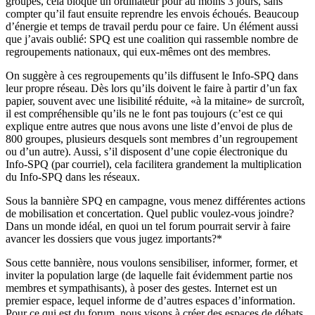
groupes, cela bloque un ordinateur pour au moins 3 jours, sans
compter qu’il faut ensuite reprendre les envois échoués. Beaucoup
d’énergie et temps de travail perdu pour ce faire. Un élément aussi
que j’avais oublié: SPQ est une coalition qui rassemble nombre de
regroupements nationaux, qui eux-mêmes ont des membres.
On suggère à ces regroupements qu’ils diffusent le Info-SPQ dans
leur propre réseau. Dès lors qu’ils doivent le faire à partir d’un fax
papier, souvent avec une lisibilité réduite, «à la mitaine» de surcroît,
il est compréhensible qu’ils ne le font pas toujours (c’est ce qui
explique entre autres que nous avons une liste d’envoi de plus de
800 groupes, plusieurs desquels sont membres d’un regroupement
ou d’un autre). Aussi, s’il disposent d’une copie électronique du
Info-SPQ (par courriel), cela facilitera grandement la multiplication
du Info-SPQ dans les réseaux.
Sous la bannière SPQ en campagne, vous menez différentes actions
de mobilisation et concertation. Quel public voulez-vous joindre?
Dans un monde idéal, en quoi un tel forum pourrait servir à faire
avancer les dossiers que vous jugez importants?*
Sous cette bannière, nous voulons sensibiliser, informer, former, et
inviter la population large (de laquelle fait évidemment partie nos
membres et sympathisants), à poser des gestes. Internet est un
premier espace, lequel informe de d’autres espaces d’information.
Pour ce qui est du forum, nous visons à créer des espaces de débats,