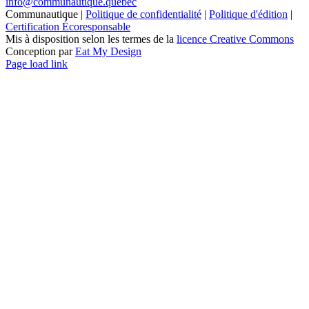
info@communautique.quebec
Communautique |
Politique de confidentialité
|
Politique d'édition
|
Certification Écoresponsable
Mis à disposition selon les termes de la
licence Creative Commons
Conception par
Eat My Design
Facebook
YouTube
LinkedIn
Email
Page load link
Aller
en
haut