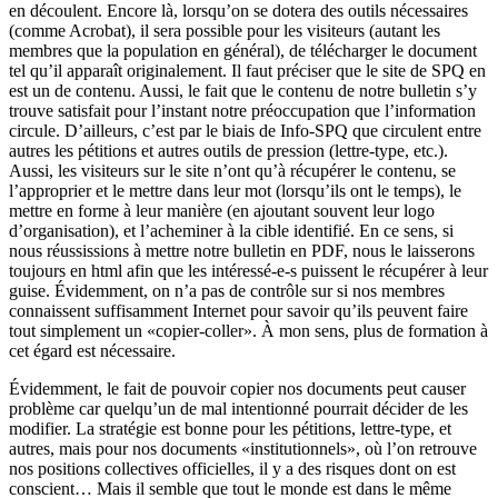
en découlent. Encore là, lorsqu’on se dotera des outils nécessaires
(comme Acrobat), il sera possible pour les visiteurs (autant les
membres que la population en général), de télécharger le document
tel qu’il apparaît originalement. Il faut préciser que le site de SPQ en
est un de contenu. Aussi, le fait que le contenu de notre bulletin s’y
trouve satisfait pour l’instant notre préoccupation que l’information
circule. D’ailleurs, c’est par le biais de Info-SPQ que circulent entre
autres les pétitions et autres outils de pression (lettre-type, etc.).
Aussi, les visiteurs sur le site n’ont qu’à récupérer le contenu, se
l’approprier et le mettre dans leur mot (lorsqu’ils ont le temps), le
mettre en forme à leur manière (en ajoutant souvent leur logo
d’organisation), et l’acheminer à la cible identifié. En ce sens, si
nous réussissions à mettre notre bulletin en PDF, nous le laisserons
toujours en html afin que les intéressé-e-s puissent le récupérer à leur
guise. Évidemment, on n’a pas de contrôle sur si nos membres
connaissent suffisamment Internet pour savoir qu’ils peuvent faire
tout simplement un «copier-coller». À mon sens, plus de formation à
cet égard est nécessaire.
Évidemment, le fait de pouvoir copier nos documents peut causer
problème car quelqu’un de mal intentionné pourrait décider de les
modifier. La stratégie est bonne pour les pétitions, lettre-type, et
autres, mais pour nos documents «institutionnels», où l’on retrouve
nos positions collectives officielles, il y a des risques dont on est
conscient… Mais il semble que tout le monde est dans le même