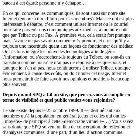
bateau à cet égard: personne n’y échappe…
En ce qui concerne les communiqués, ils sont aussi sur notre site
Internet (encore à titre d’info pour les membres). Mais ce qui est plus
intéressant à débattre, c’est comment utiliser Internet ou le courriel
pour faire parvenir nos communiqués aux médias, à moindre coût
que par Telbec ou par Fax. À première vue, cela serait fort pratique
mais j’avoue ne pas savoir comment m’y prendre, et crois qu’il y a
toujours une incertitude quant aux façons de fonctionner des médias:
Ont-ils tous intégré les nouvelles technologies afin de gérer
l’information, ou s’accrochent-ils toujours au Telbec, ou sont-ils en
transition comme nous? Je n’ai pas de réponse à ces questions, et
tant que je n’en ai pas, nous continuerons à utiliser Telbec, quoique
évidemment, à cause des coûts, on doit limiter cet usage. Internet
nous permettrait de faire savoir nos opinions et positions beaucoup
plus souvent.
Depuis quand SPQ a t-il un site, que pensez-vous accomplir en
terme de visibilité et quel public voulez-vous rejoindre?
Le site existe depuis le 25 octobre 1999. Il est destiné tant aux
membres qu’à la population en général (ceux et celles qui ont les
«moyens» de participer à cette «démocratie virtuelle»…) Vous savez
sans doute que SPQ se veut un lieu de concertation, de réflexion et
d’analyses communes, d’une part, d’un lieu d’action commune