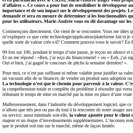
d’affaires ». Ce cours a pour but de sensibiliser le développeur au 
importance et de son impact sur le développement des projets.
demande et sera en mesure de déterminer si les fonctionnalités q
pour les utilisateurs. Marie-Andrée vous en dit davantage sur les 
Commençons directement. On vient de se rencontrer. Vous me dites que
m’expliquez ce que cette technologie/application/plateforme fait et je 
quelle sorte de valeur crée-t-il? Comment pouvez-vous le savoir? En êt
99 fois sur 100, pendant le temps d’une pause, je reçois un silence et 
Et on me répond : «Ben, j’ai reçu du financement! » ou « Euh, j’ai s
Oui et bien, j’ai gagné le concours de pitchs la semaine dernière! ».
Pour moi, ce n’est pas suffisant ni même valable pour justifier sa val
un vacuum afin de se financer, de vendre un produit sans adoption ou
La technologie n’est que le chemin pour parvenir à la valeur. C’est
la compréhension totale et complète du problème à résoudre qui verra 
réduisant le temps de mise en marché par la mise en place d’une vraie
Malheureusement, dans l’industrie du développement logiciel, que ce s
n’allons que très peu ou pas du tout à la rencontre de notre usager a
ou service, aussi minimale soit-elle,
la valeur ajoutée pour le clien
majeur et un risque d’investissements supplémentaires. L’inconnu reste 
que le produit soit mis sur le marché, même de façon limitée.