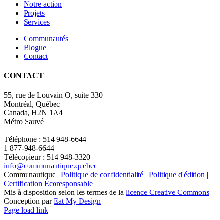
Notre action
Projets
Services
Communautés
Blogue
Contact
CONTACT
55, rue de Louvain O, suite 330
Montréal, Québec
Canada, H2N 1A4
Métro Sauvé
Téléphone : 514 948-6644
1 877-948-6644
Télécopieur : 514 948-3320
info@communautique.quebec
Communautique |
Politique de confidentialité
|
Politique d'édition
|
Certification Écoresponsable
Mis à disposition selon les termes de la
licence Creative Commons
Conception par
Eat My Design
Facebook
YouTube
LinkedIn
Email
Page load link
Aller