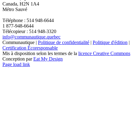
Canada, H2N 1A4
Métro Sauvé
Téléphone : 514 948-6644
1 877-948-6644
Télécopieur : 514 948-3320
info@communautique.quebec
Communautique |
Politique de confidentialité
|
Politique d'édition
|
Certification Écoresponsable
Mis à disposition selon les termes de la
licence Creative Commons
Conception par
Eat My Design
Facebook
YouTube
LinkedIn
Email
Page load link
Aller
en
haut