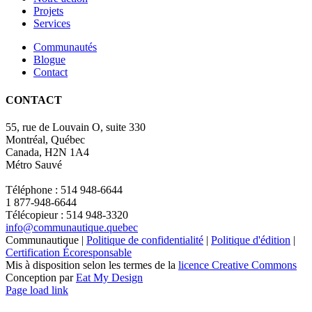
Projets
Services
Communautés
Blogue
Contact
CONTACT
55, rue de Louvain O, suite 330
Montréal, Québec
Canada, H2N 1A4
Métro Sauvé
Téléphone : 514 948-6644
1 877-948-6644
Télécopieur : 514 948-3320
info@communautique.quebec
Communautique |
Politique de confidentialité
|
Politique d'édition
|
Certification Écoresponsable
Mis à disposition selon les termes de la
licence Creative Commons
Conception par
Eat My Design
Facebook
YouTube
LinkedIn
Email
Page load link
Aller