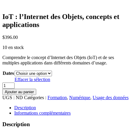
IoT : l’Internet des Objets, concepts et
applications
$
396.00
10 en stock
Comprendre le concept d’Internet des Objets (IoT) et de ses
multiples applications dans différents domaines d’usage.
Dates
Effacer la sélection
quantité
de
Ajouter au panier
IoT
UGS :
ND
Catégories :
Formation
,
Numérique
,
Usage des données
:
l’Internet
Description
des
Informations complémentaires
Objets,
concepts
Description
et
applications