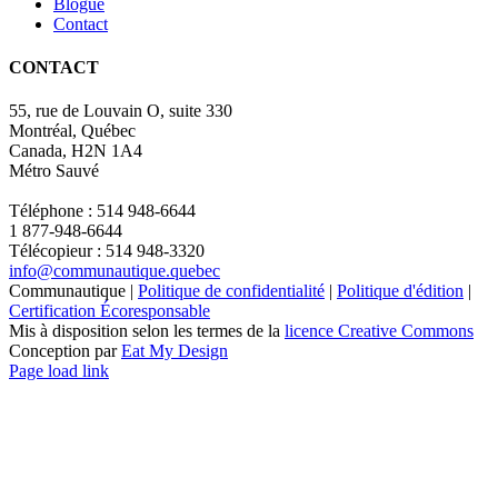
Blogue
Contact
CONTACT
55, rue de Louvain O, suite 330
Montréal, Québec
Canada, H2N 1A4
Métro Sauvé
Téléphone : 514 948-6644
1 877-948-6644
Télécopieur : 514 948-3320
info@communautique.quebec
Communautique |
Politique de confidentialité
|
Politique d'édition
|
Certification Écoresponsable
Mis à disposition selon les termes de la
licence Creative Commons
Conception par
Eat My Design
Facebook
YouTube
LinkedIn
Email
Page load link
Aller
en
haut